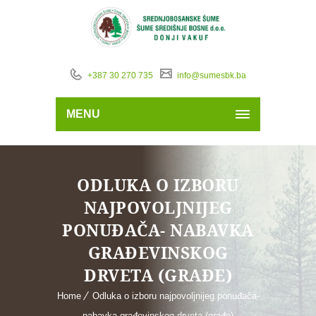
+387 30 270 735
info@sumesbk.ba
MENU
ODLUKA O IZBORU
NAJPOVOLJNIJEG
PONUĐAČA- NABAVKA
GRAĐEVINSKOG
DRVETA (GRAĐE)
Home
Odluka o izboru najpovoljnijeg ponuđača-
nabavka građevinskog drveta (građe)