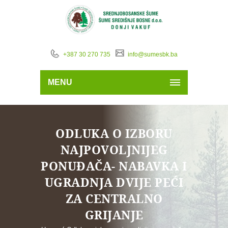
+387 30 270 735
info@sumesbk.ba
MENU
ODLUKA O IZBORU
NAJPOVOLJNIJEG
PONUĐAČA- NABAVKA I
UGRADNJA DVIJE PEĆI
ZA CENTRALNO
GRIJANJE