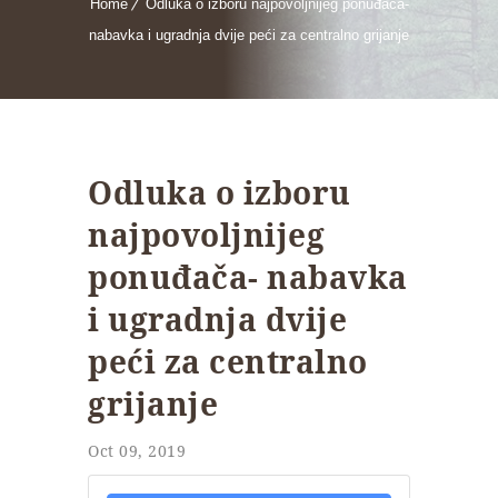
Home
Odluka o izboru najpovoljnijeg ponuđača-
nabavka i ugradnja dvije peći za centralno grijanje
Odluka o izboru
najpovoljnijeg
ponuđača- nabavka
i ugradnja dvije
peći za centralno
grijanje
Oct 09, 2019