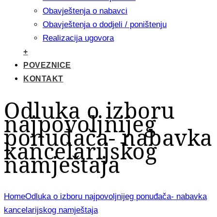
Obavještenja o nabavci
Obavještenja o dodjeli / poništenju
Realizacija ugovora
+
POVEZNICE
KONTAKT
Odluka o izboru
najpovoljnijeg
ponuđača- nabavka
kancelarijskog
namještaja
Home
Odluka o izboru najpovoljnijeg ponuđača- nabavka
kancelarijskog namještaja