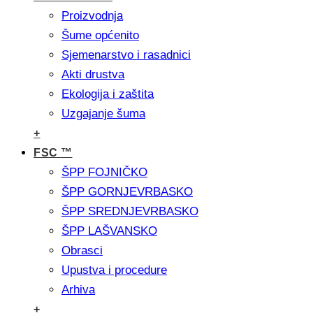
Proizvodnja
Šume općenito
Sjemenarstvo i rasadnici
Akti drustva
Ekologija i zaštita
Uzgajanje šuma
+
FSC ™
ŠPP FOJNIČKO
ŠPP GORNJEVRBASKO
ŠPP SREDNJEVRBASKO
ŠPP LAŠVANSKO
Obrasci
Upustva i procedure
Arhiva
+