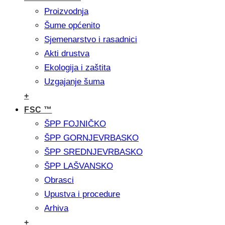
Proizvodnja
Šume općenito
Sjemenarstvo i rasadnici
Akti drustva
Ekologija i zaštita
Uzgajanje šuma
+
FSC ™
ŠPP FOJNIČKO
ŠPP GORNJEVRBASKO
ŠPP SREDNJEVRBASKO
ŠPP LAŠVANSKO
Obrasci
Upustva i procedure
Arhiva
+