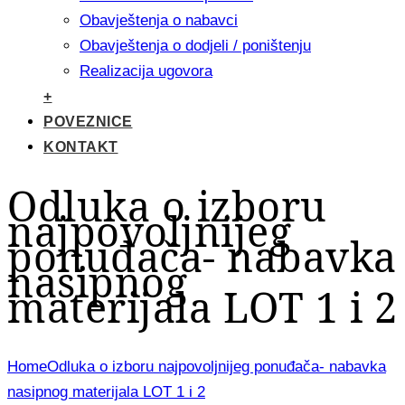
Obavještenja o nabavci
Obavještenja o dodjeli / poništenju
Realizacija ugovora
+
POVEZNICE
KONTAKT
Odluka o izboru
najpovoljnijeg
ponuđača- nabavka
nasipnog
materijala LOT 1 i 2
Home
Odluka o izboru najpovoljnijeg ponuđača- nabavka
nasipnog materijala LOT 1 i 2