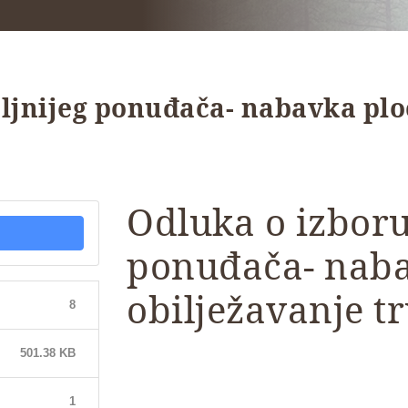
ljnijeg ponuđača- nabavka ploč
Odluka o izboru
ponuđača- naba
obilježavanje t
8
501.38 KB
1