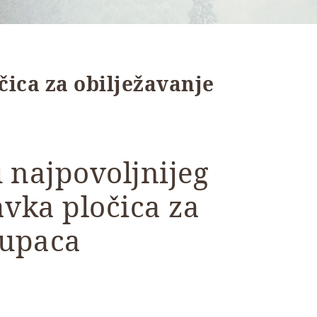
ica za obilježavanje
 najpovoljnijeg
vka pločica za
rupaca