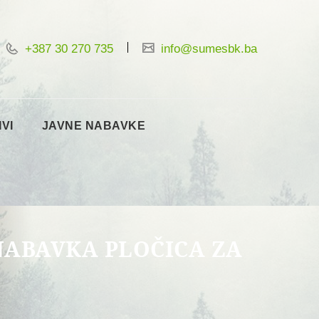
+387 30 270 735
info@sumesbk.ba
IVI
JAVNE NABAVKE
NABAVKA PLOČICA ZA