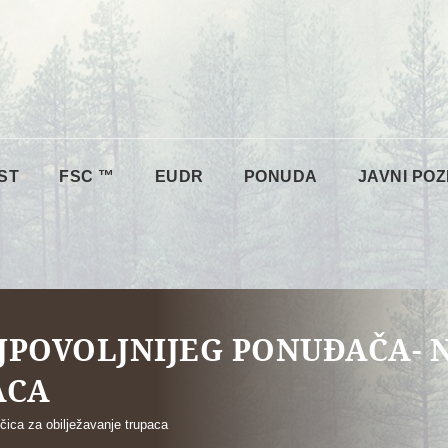
ST
FSC ™
EUDR
PONUDA
JAVNI POZ
JPOVOLJNIJEG PONUĐAČA- 
ACA
čica za obilježavanje trupaca