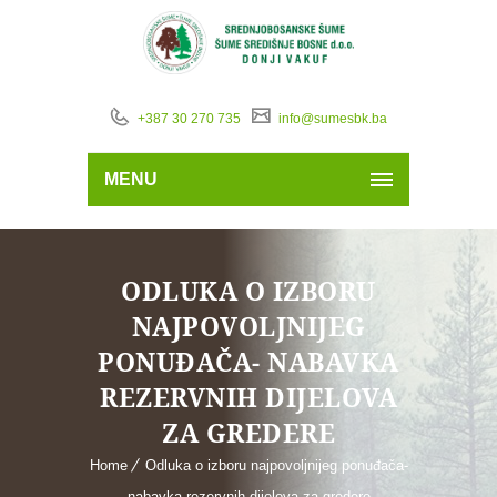
+387 30 270 735
info@sumesbk.ba
MENU
ODLUKA O IZBORU
NAJPOVOLJNIJEG
PONUĐAČA- NABAVKA
REZERVNIH DIJELOVA
ZA GREDERE
Home
Odluka o izboru najpovoljnijeg ponuđača-
nabavka rezervnih dijelova za gredere