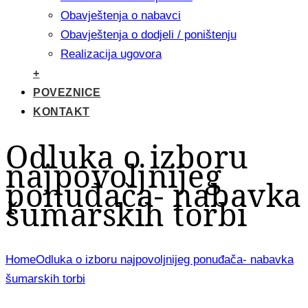
Obavještenja o nabavci
Obavještenja o dodjeli / poništenju
Realizacija ugovora
+
POVEZNICE
KONTAKT
Odluka o izboru
najpovoljnijeg
ponuđača- nabavka
šumarskih torbi
Home
Odluka o izboru najpovoljnijeg ponuđača- nabavka
šumarskih torbi