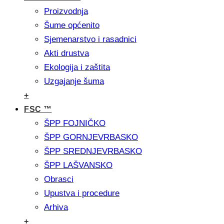
Proizvodnja
Šume općenito
Sjemenarstvo i rasadnici
Akti drustva
Ekologija i zaštita
Uzgajanje šuma
+
FSC ™
ŠPP FOJNIČKO
ŠPP GORNJEVRBASKO
ŠPP SREDNJEVRBASKO
ŠPP LAŠVANSKO
Obrasci
Upustva i procedure
Arhiva
+