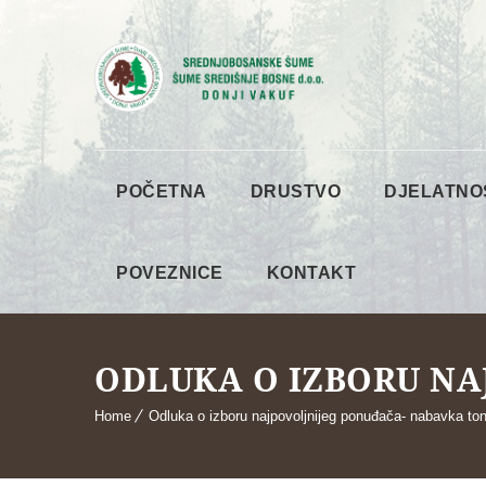
POČETNA
DRUSTVO
DJELATNO
POVEZNICE
KONTAKT
ODLUKA O IZBORU NA
Home
Odluka o izboru najpovoljnijeg ponuđača- nabavka to