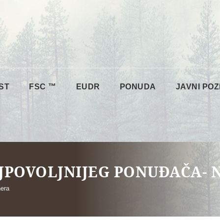
ST
FSC ™
EUDR
PONUDA
JAVNI POZ
JPOVOLJNIJEG PONUĐAČA-
nera