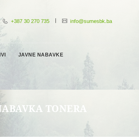
+387 30 270 735
info@sumesbk.ba
IVI
JAVNE NABAVKE
 NABAVKA TONERA