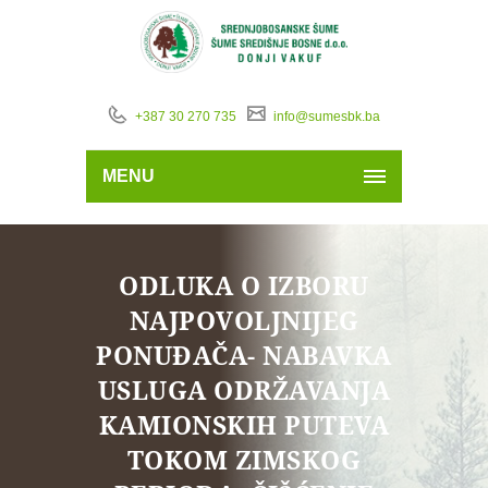
+387 30 270 735
info@sumesbk.ba
MENU
ODLUKA O IZBORU
NAJPOVOLJNIJEG
PONUĐAČA- NABAVKA
USLUGA ODRŽAVANJA
KAMIONSKIH PUTEVA
TOKOM ZIMSKOG