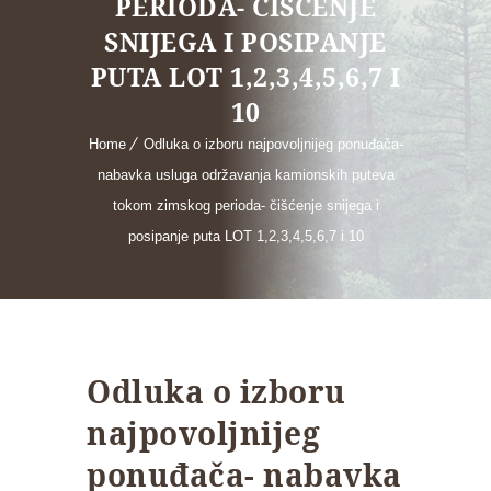
PERIODA- ČIŠĆENJE
SNIJEGA I POSIPANJE
PUTA LOT 1,2,3,4,5,6,7 I
10
Home
Odluka o izboru najpovoljnijeg ponuđača-
nabavka usluga održavanja kamionskih puteva
tokom zimskog perioda- čišćenje snijega i
posipanje puta LOT 1,2,3,4,5,6,7 i 10
Odluka o izboru
najpovoljnijeg
ponuđača- nabavka