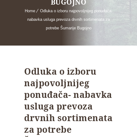
BUGOJNO
Home
Odluka o izboru najpovoljnijeg ponuđača-
nabavka usluga prevoza drvnih sortimenata za
potrebe Šumarije Bugojno
Odluka o izboru
najpovoljnijeg
ponuđača- nabavka
usluga prevoza
drvnih sortimenata
za potrebe