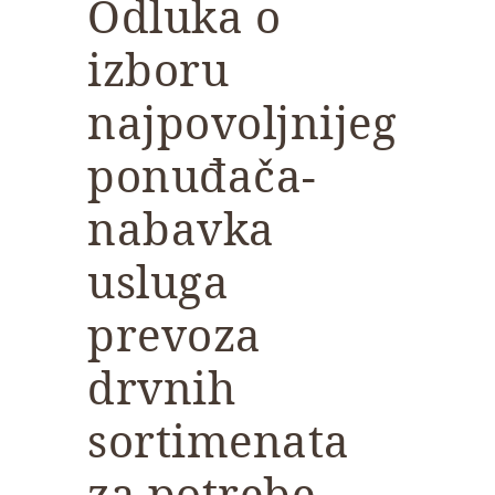
Odluka o
izboru
najpovoljnijeg
ponuđača-
nabavka
usluga
prevoza
drvnih
sortimenata
za potrebe