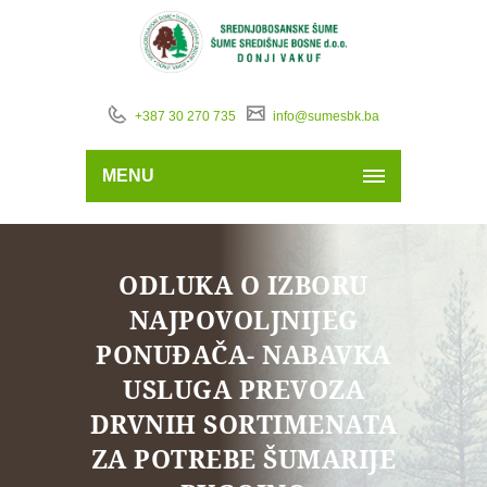
+387 30 270 735
info@sumesbk.ba
MENU
ODLUKA O IZBORU
NAJPOVOLJNIJEG
PONUĐAČA- NABAVKA
USLUGA PREVOZA
DRVNIH SORTIMENATA
ZA POTREBE ŠUMARIJE