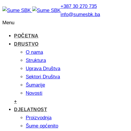
+387 30 270 735
info@sumesbk.ba
Menu
POČETNA
DRUSTVO
O nama
Struktura
Uprava Društva
Sektori Društva
Šumarije
Novosti
+
DJELATNOST
Proizvodnja
Šume općenito