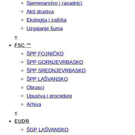
Sjemenarstvo i rasadnici
Akti drustva
Ekologija i zaštita
Uzgajanje šuma
+
FSC ™
ŠPP FOJNIČKO
ŠPP GORNJEVRBASKO
ŠPP SREDNJEVRBASKO
ŠPP LAŠVANSKO
Obrasci
Upustva i procedure
Arhiva
+
EUDR
ŠGP LAŠVANSKO