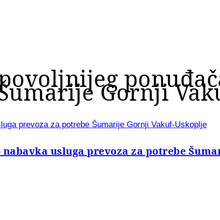
jpovoljnijeg ponuđač
Šumarije Gornji Vak
sluga prevoza za potrebe Šumarije Gornji Vakuf-Uskoplje
- nabavka usluga prevoza za potrebe Šumar