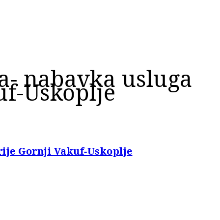
a- nabavka usluga
uf-Uskoplje
ije Gornji Vakuf-Uskoplje