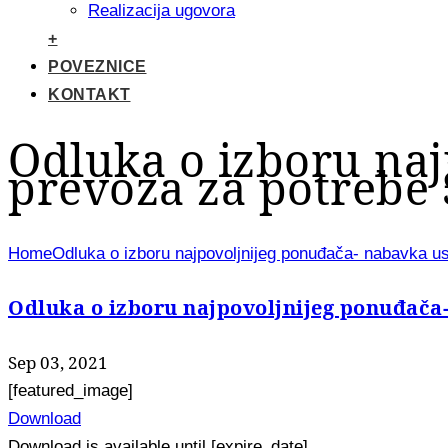
Realizacija ugovora
+
POVEZNICE
KONTAKT
Odluka o izboru na
prevoza za potrebe 
Home
Odluka o izboru najpovoljnijeg ponuđača- nabavka u
Odluka o izboru najpovoljnijeg ponuđača
Sep 03, 2021
[featured_image]
Download
Download is available until [expire_date]