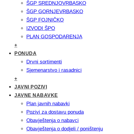
ŠGP SREDNJOVRBASKO
ŠGP GORNJEVRBASKO
ŠGP FOJNIČKO
IZVODI ŠPO
PLAN GOSPODARENJA
+
PONUDA
Drvni sortimenti
Sjemenarstvo i rasadnici
+
JAVNI POZIVI
JAVNE NABAVKE
Plan javnih nabavki
Pozivi za dostavu ponuda
Obavještenja o nabavci
Obavještenja o dodjeli / poništenju