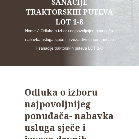
SANACIJE
TRAKTORSKIH PUTEVA
LOT 1-8
Home
Odluka o izboru najpovoljnijeg ponuđača-
nabavka usluga sječe i izvoza drvnih sortimenata
i sanacije traktorskih puteva LOT 1-8
Odluka o izboru
najpovoljnijeg
ponuđača- nabavka
usluga sječe i