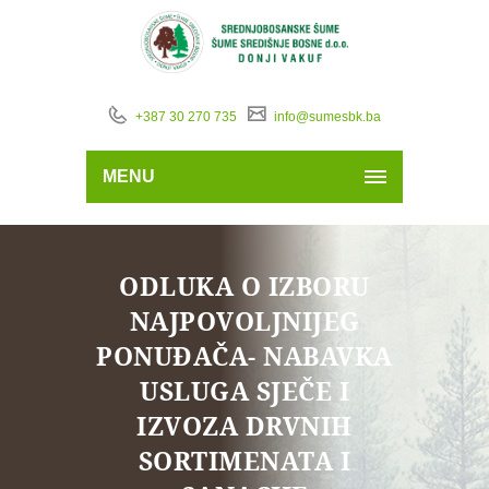
+387 30 270 735
info@sumesbk.ba
MENU
ODLUKA O IZBORU
NAJPOVOLJNIJEG
PONUĐAČA- NABAVKA
USLUGA SJEČE I
IZVOZA DRVNIH
SORTIMENATA I