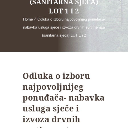
(SANITARNA SJEČA)
LOT 1 I 2
Home
Odluka o izboru najpovoljnijeg ponuđača-
nabavka usluga sječe i izvoza drvnih sortimenata
(sanitarna sječa) LOT 1 i 2
Odluka o izboru
najpovoljnijeg
ponuđača- nabavka
usluga sječe i
izvoza drvnih