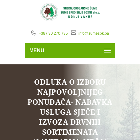
+387 30 270 735
info@sumesbk.ba
MENU
ODLUKA O IZBORU
NAJPOVOLJNIJEG
PONUĐAČA- NABAVKA
USLUGA SJEČE I
IZVOZA DRVNIH
SORTIMENATA