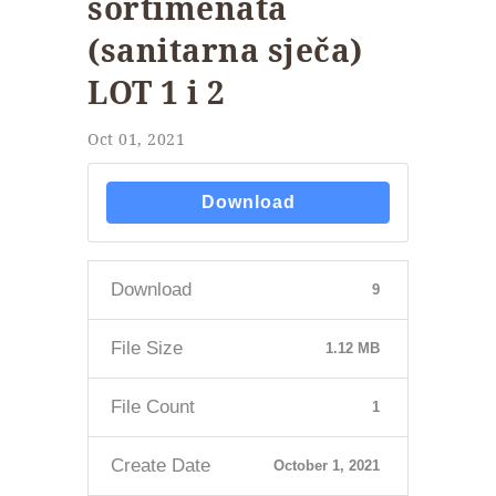
sortimenata
(sanitarna sječa)
LOT 1 i 2
Oct 01, 2021
Download
Download
9
File Size
1.12 MB
File Count
1
Create Date
October 1, 2021