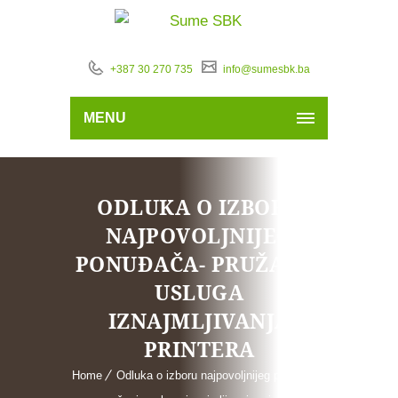
+387 30 270 735
info@sumesbk.ba
MENU
ODLUKA O IZBORU
NAJPOVOLJNIJEG
PONUĐAČA- PRUŽANJE
USLUGA
IZNAJMLJIVANJA
PRINTERA
Home
Odluka o izboru najpovoljnijeg ponuđača-