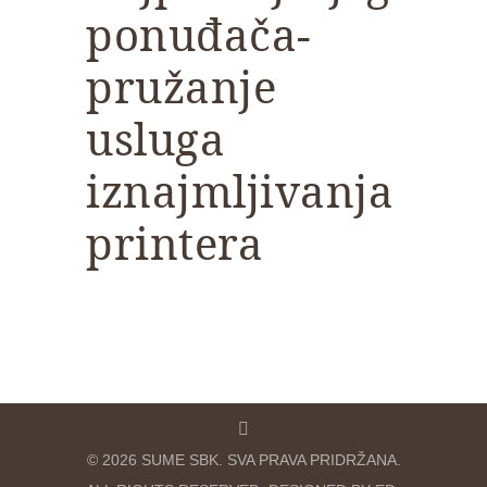
ponuđača-
pružanje
usluga
iznajmljivanja
printera
© 2026 SUME SBK. SVA PRAVA PRIDRŽANA.