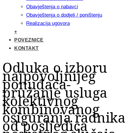
Obavještenja o nabavci
Obavještenja o dodjeli / poništenju
Realizacija ugovora
+
POVEZNICE
KONTAKT
Odluka o izboru
najpovoljnijeg
ponuđača-
pružanje usluga
kolektivnog
kombinovanog
osiguranja radnika
od posljedica