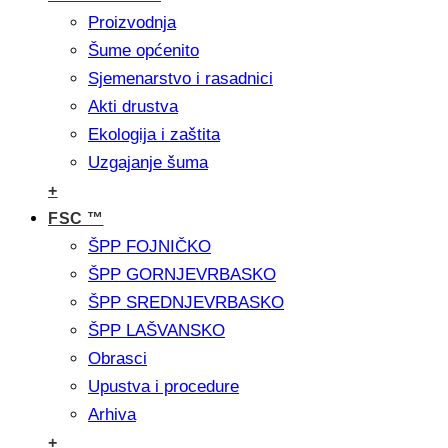
Proizvodnja
Šume općenito
Sjemenarstvo i rasadnici
Akti drustva
Ekologija i zaštita
Uzgajanje šuma
+
FSC ™
ŠPP FOJNIČKO
ŠPP GORNJEVRBASKO
ŠPP SREDNJEVRBASKO
ŠPP LAŠVANSKO
Obrasci
Upustva i procedure
Arhiva
+