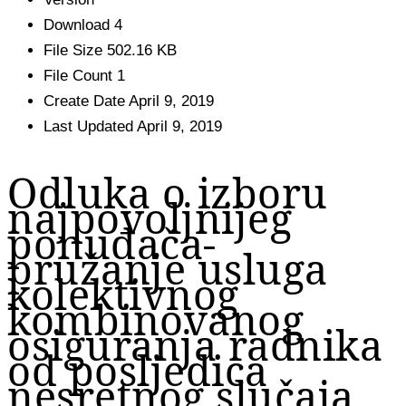
Download
4
File Size
502.16 KB
File Count
1
Create Date
April 9, 2019
Last Updated
April 9, 2019
Odluka o izboru
najpovoljnijeg
ponuđača-
pružanje usluga
kolektivnog
kombinovanog
osiguranja radnika
od posljedica
nesretnog slučaja