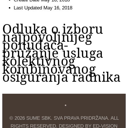
Last Updated
May 16, 2018
Odluka o izboru
najpovoljnijeg
ponuđača-
pružanje usluga
kolektivnog
kombinovanog
osiguranja radnika
© 2026 SUME SBK. SVA PRAVA PRIDRŽANA. ALL
RIGHTS RESERVED. DESIGNED BY ED-VISION