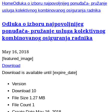
Home
Odluka o izboru najpovoljnijeg ponuđača- pružanje
usluga kolektivnog kombinovanog osiguranja radnika
Odluka o izboru najpovoljnijeg
ponuđača- pružanje usluga kolektivnog
kombinovanog osiguranja radnika
May 16, 2018
[featured_image]
Download
Download is available until [expire_date]
Version
Download
10
File Size
1.27 MB
File Count
1
Create Date
May 16, 2018