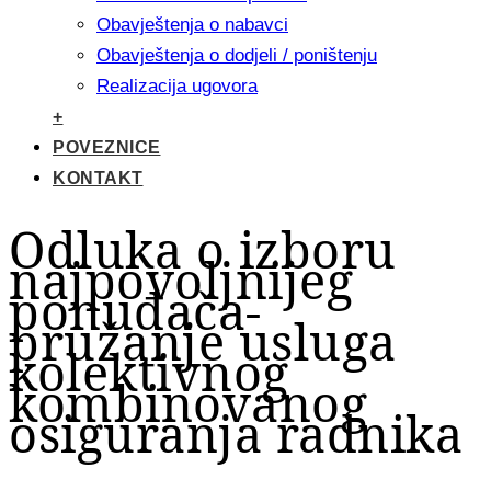
Obavještenja o nabavci
Obavještenja o dodjeli / poništenju
Realizacija ugovora
+
POVEZNICE
KONTAKT
Odluka o izboru
najpovoljnijeg
ponuđača-
pružanje usluga
kolektivnog
kombinovanog
osiguranja radnika