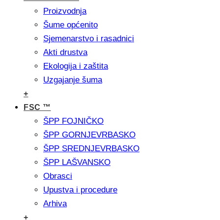
Proizvodnja
Šume općenito
Sjemenarstvo i rasadnici
Akti drustva
Ekologija i zaštita
Uzgajanje šuma
+
FSC ™
ŠPP FOJNIČKO
ŠPP GORNJEVRBASKO
ŠPP SREDNJEVRBASKO
ŠPP LAŠVANSKO
Obrasci
Upustva i procedure
Arhiva
+