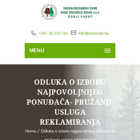
+387 30 270 735
info@sumesbk.ba
MENU
ODLUKA O IZBORU
NAJPOVOLJNIJEG
PONUĐAČA- PRUŽANJE
USLUGA
REKLAMIRANJA
Home
Odluka o izboru najpovoljnijeg ponuđača-
pružanje usluga reklamiranja