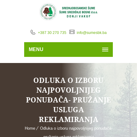
+387 30 270 735
info@sumesbk.ba
MENU
ODLUKA O IZBORU
NAJPOVOLJNIJEG
PONUĐAČA- PRUŽANJE
USLUGA
REKLAMIRANJA
Home
Odluka o izboru najpovoljnijeg ponuđača-
pružanje usluga reklamiranja