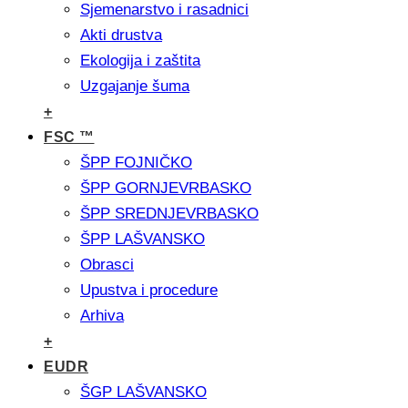
Sjemenarstvo i rasadnici
Akti drustva
Ekologija i zaštita
Uzgajanje šuma
+
FSC ™
ŠPP FOJNIČKO
ŠPP GORNJEVRBASKO
ŠPP SREDNJEVRBASKO
ŠPP LAŠVANSKO
Obrasci
Upustva i procedure
Arhiva
+
EUDR
ŠGP LAŠVANSKO