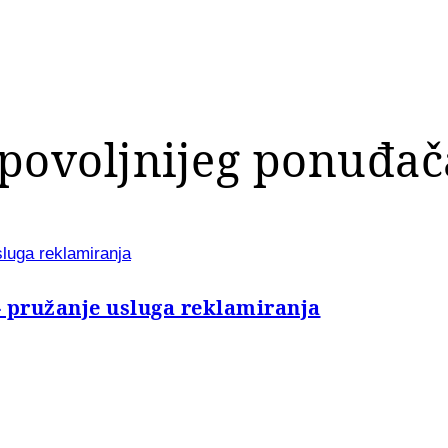
povoljnijeg ponuđač
sluga reklamiranja
- pružanje usluga reklamiranja