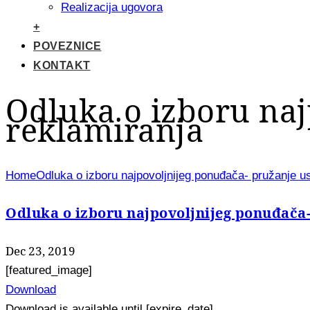
Realizacija ugovora
+
POVEZNICE
KONTAKT
Odluka o izboru naj
reklamiranja
Home
Odluka o izboru najpovoljnijeg ponuđača- pružanje u
Odluka o izboru najpovoljnijeg ponuđača
Dec 23, 2019
[featured_image]
Download
Download is available until [expire_date]