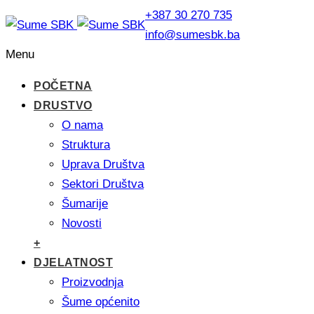
+387 30 270 735
info@sumesbk.ba
Menu
POČETNA
DRUSTVO
O nama
Struktura
Uprava Društva
Sektori Društva
Šumarije
Novosti
+
DJELATNOST
Proizvodnja
Šume općenito