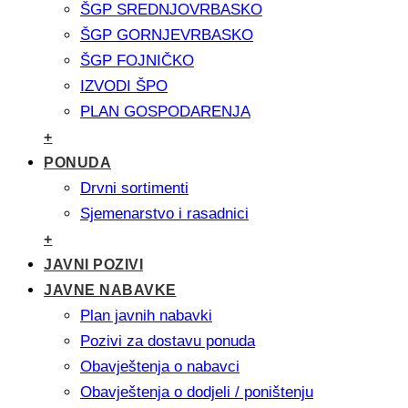
ŠGP SREDNJOVRBASKO
ŠGP GORNJEVRBASKO
ŠGP FOJNIČKO
IZVODI ŠPO
PLAN GOSPODARENJA
+
PONUDA
Drvni sortimenti
Sjemenarstvo i rasadnici
+
JAVNI POZIVI
JAVNE NABAVKE
Plan javnih nabavki
Pozivi za dostavu ponuda
Obavještenja o nabavci
Obavještenja o dodjeli / poništenju