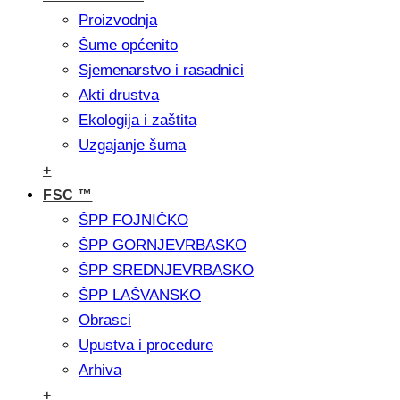
Proizvodnja
Šume općenito
Sjemenarstvo i rasadnici
Akti drustva
Ekologija i zaštita
Uzgajanje šuma
+
FSC ™
ŠPP FOJNIČKO
ŠPP GORNJEVRBASKO
ŠPP SREDNJEVRBASKO
ŠPP LAŠVANSKO
Obrasci
Upustva i procedure
Arhiva
+