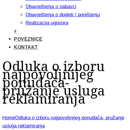
Obavještenja o nabavci
Obavještenja o dodjeli / poništenju
Realizacija ugovora
+
POVEZNICE
KONTAKT
Odluka o izboru
najpovoljnijeg
ponuđača-
pružanje usluga
reklamiranja
Home
Odluka o izboru najpovoljnijeg ponuđača- pružanje
usluga reklamiranja