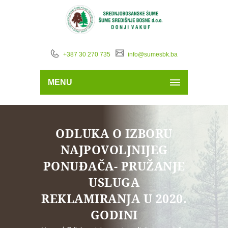
+387 30 270 735
info@sumesbk.ba
MENU
ODLUKA O IZBORU
NAJPOVOLJNIJEG
PONUĐAČA- PRUŽANJE
USLUGA
REKLAMIRANJA U 2020.
GODINI