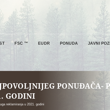
ST
FSC ™
EUDR
PONUDA
JAVNI POZ
JPOVOLJNIJEG PONUĐAČA- 
. GODINI
uga reklamiranja u 2021. godini