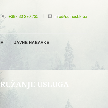
+387 30 270 735
info@sumesbk.ba
IVI
JAVNE NABAVKE
PRUŽANJE USLUGA