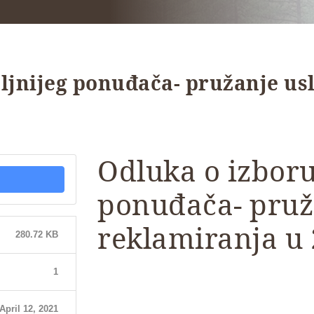
ljnijeg ponuđača- pružanje us
Odluka o izboru
ponuđača- pruž
reklamiranja u 
280.72 KB
1
April 12, 2021