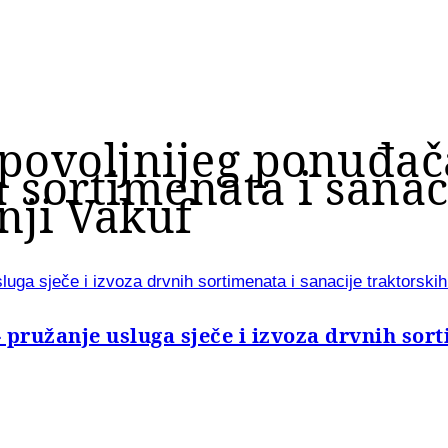
povoljnijeg ponuđač
h sortimenata i sanac
nji Vakuf
luga sječe i izvoza drvnih sortimenata i sanacije traktorski
pružanje usluga sječe i izvoza drvnih sort