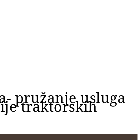
a- pružanje usluga
ije traktorskih