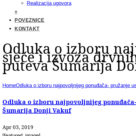
Realizacija ugovora
+
POVEZNICE
KONTAKT
Odluka o izboru naj
sječe i izvoza drvni
puteva Šumarija Do
Home
Odluka o izboru najpovoljnijeg ponuđača- pružanje us
Odluka o izboru najpovoljnijeg ponuđača- 
Šumarija Donji Vakuf
Apr 03, 2019
[featured_image]