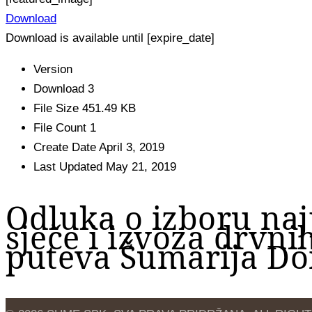
Download
Download is available until [expire_date]
Version
Download
3
File Size
451.49 KB
File Count
1
Create Date
April 3, 2019
Last Updated
May 21, 2019
Odluka o izboru naj
sječe i izvoza drvni
puteva Šumarija Do