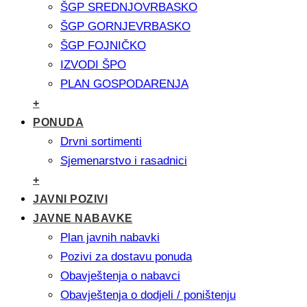
ŠGP SREDNJOVRBASKO
ŠGP GORNJEVRBASKO
ŠGP FOJNIČKO
IZVODI ŠPO
PLAN GOSPODARENJA
+
PONUDA
Drvni sortimenti
Sjemenarstvo i rasadnici
+
JAVNI POZIVI
JAVNE NABAVKE
Plan javnih nabavki
Pozivi za dostavu ponuda
Obavještenja o nabavci
Obavještenja o dodjeli / poništenju