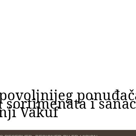
povoljnijeg ponuđač
h sortimenata i sanac
nji Vakuf