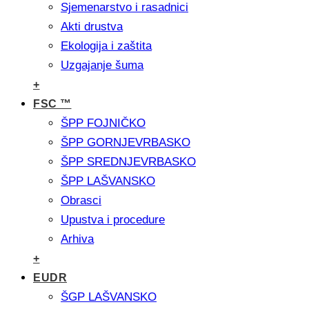
Sjemenarstvo i rasadnici
Akti drustva
Ekologija i zaštita
Uzgajanje šuma
+
FSC ™
ŠPP FOJNIČKO
ŠPP GORNJEVRBASKO
ŠPP SREDNJEVRBASKO
ŠPP LAŠVANSKO
Obrasci
Upustva i procedure
Arhiva
+
EUDR
ŠGP LAŠVANSKO