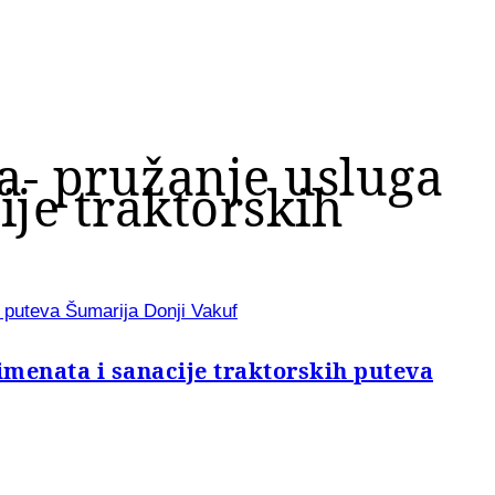
a- pružanje usluga
ije traktorskih
h puteva Šumarija Donji Vakuf
imenata i sanacije traktorskih puteva