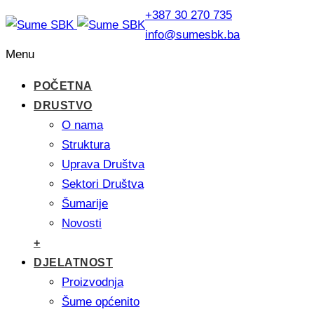
+387 30 270 735
info@sumesbk.ba
Menu
POČETNA
DRUSTVO
O nama
Struktura
Uprava Društva
Sektori Društva
Šumarije
Novosti
+
DJELATNOST
Proizvodnja
Šume općenito