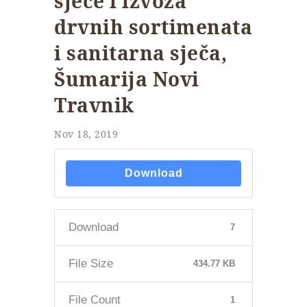
sječe i izvoza
drvnih sortimenata
i sanitarna sječa,
Šumarija Novi
Travnik
Nov 18, 2019
Download
Download
7
File Size
434.77 KB
File Count
1