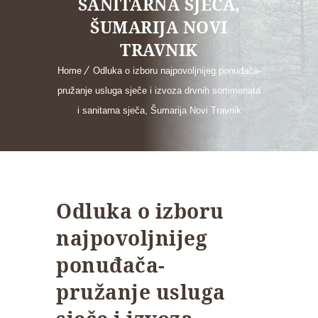
SANITARNA SJEČA,
ŠUMARIJA NOVI
TRAVNIK
Home
Odluka o izboru najpovoljnijeg ponuđača-
pružanje usluga sječe i izvoza drvnih sortimenata
i sanitarna sječa, Šumarija Novi Travnik
Odluka o izboru
najpovoljnijeg
ponuđača-
pružanje usluga