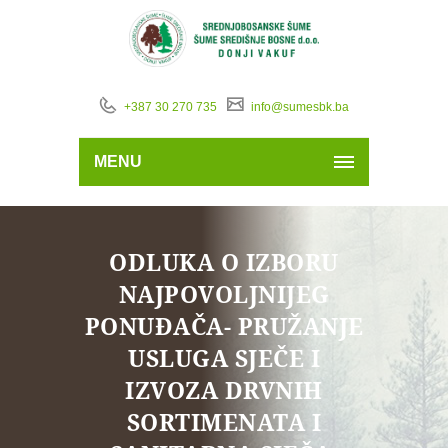
+387 30 270 735
info@sumesbk.ba
MENU
ODLUKA O IZBORU
NAJPOVOLJNIJEG
PONUĐAČA- PRUŽANJE
USLUGA SJEČE I
IZVOZA DRVNIH
SORTIMENATA I