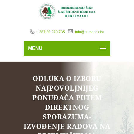
+387 30 270 735
info@sumesbk.ba
MENU
ODLUKA O IZBORU
NAJPOVOLJNIJEG
PONUĐAČA PUTEM
DIREKTNOG
SPORAZUMA-
IZVOĐENJE RADOVA NA