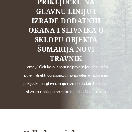
PRIKLJUČKU NA
GLAVNU LINIJU I
IZRADE DODATNIH
OKANA I SLIVNIKA U
SKLOPU OBJEKTA
ŠUMARIJA NOVI
TRAVNIK
Home
Odluka o izboru najpovoljnijeg ponuđača
putem direktnog sporazuma- izvođenje radova na
priključku na glavnu liniju i izrade dodatnih okana i
slivnika u sklopu objekta šumarija Novi Travnik