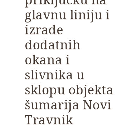
glavnu liniju i
izrade
dodatnih
okana i
slivnika u
sklopu objekta
šumarija Novi
Travnik