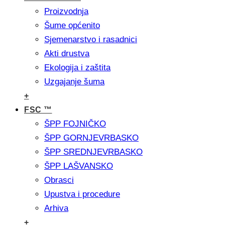
Proizvodnja
Šume općenito
Sjemenarstvo i rasadnici
Akti drustva
Ekologija i zaštita
Uzgajanje šuma
+
FSC ™
ŠPP FOJNIČKO
ŠPP GORNJEVRBASKO
ŠPP SREDNJEVRBASKO
ŠPP LAŠVANSKO
Obrasci
Upustva i procedure
Arhiva
+