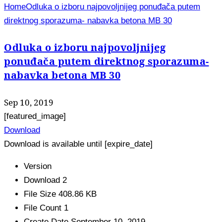
Home
Odluka o izboru najpovoljnijeg ponuđača putem
direktnog sporazuma- nabavka betona MB 30
Odluka o izboru najpovoljnijeg
ponuđača putem direktnog sporazuma-
nabavka betona MB 30
Sep 10, 2019
[featured_image]
Download
Download is available until [expire_date]
Version
Download
2
File Size
408.86 KB
File Count
1
Create Date
September 10, 2019