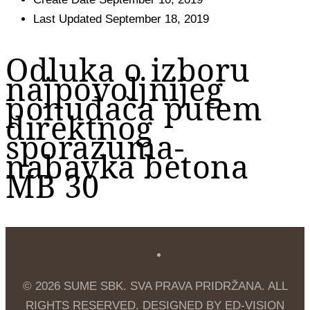
Last Updated
September 18, 2019
Odluka o izboru
najpovoljnijeg
ponuđača putem
direktnog
sporazuma-
nabavka betona
MB 30
© 2026 SUME SBK. SVA PRAVA PRIDRŽANA. ALL
RIGHTS RESERVED. DESIGNED BY ED-VISION