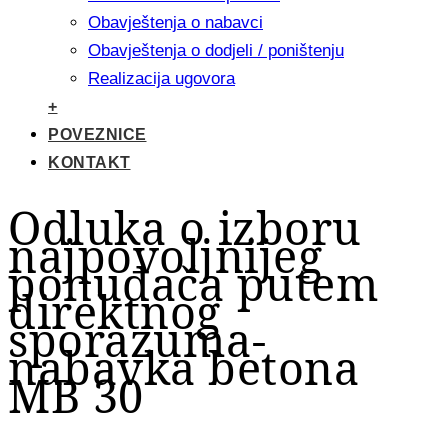
Obavještenja o nabavci
Obavještenja o dodjeli / poništenju
Realizacija ugovora
+
POVEZNICE
KONTAKT
Odluka o izboru
najpovoljnijeg
ponuđača putem
direktnog
sporazuma-
nabavka betona
MB 30