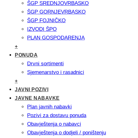
ŠGP SREDNJOVRBASKO
ŠGP GORNJEVRBASKO
ŠGP FOJNIČKO
IZVODI ŠPO
PLAN GOSPODARENJA
+
PONUDA
Drvni sortimenti
Sjemenarstvo i rasadnici
+
JAVNI POZIVI
JAVNE NABAVKE
Plan javnih nabavki
Pozivi za dostavu ponuda
Obavještenja o nabavci
Obavještenja o dodjeli / poništenju