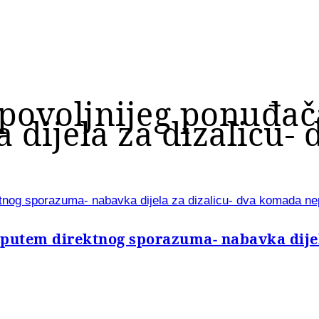
jpovoljnijeg ponuđa
dijela za dizalicu-
tnog sporazuma- nabavka dijela za dizalicu- dva komada nep
 putem direktnog sporazuma- nabavka dije