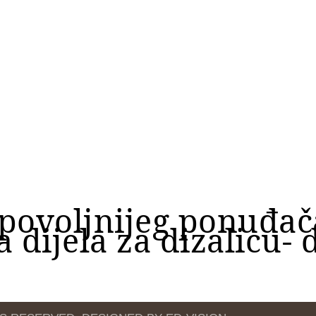
jpovoljnijeg ponuđa
dijela za dizalicu-