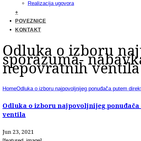
Realizacija ugovora
+
POVEZNICE
KONTAKT
Odluka o izboru na
sporazuma- nabavka 
nepovratnih ventila
Home
Odluka o izboru najpovoljnijeg ponuđača putem direk
Odluka o izboru najpovoljnijeg ponuđača
ventila
Jun 23, 2021
[featured_image]