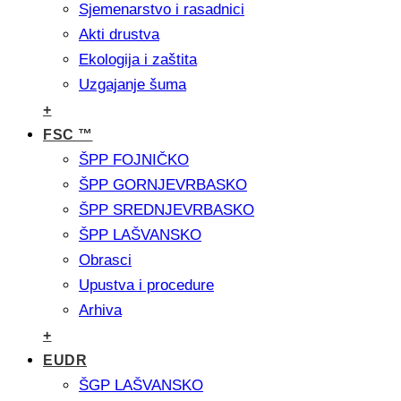
Sjemenarstvo i rasadnici
Akti drustva
Ekologija i zaštita
Uzgajanje šuma
+
FSC ™
ŠPP FOJNIČKO
ŠPP GORNJEVRBASKO
ŠPP SREDNJEVRBASKO
ŠPP LAŠVANSKO
Obrasci
Upustva i procedure
Arhiva
+
EUDR
ŠGP LAŠVANSKO