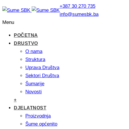
+387 30 270 735
info@sumesbk.ba
Menu
POČETNA
DRUSTVO
O nama
Struktura
Uprava Društva
Sektori Društva
Šumarije
Novosti
+
DJELATNOST
Proizvodnja
Šume općenito