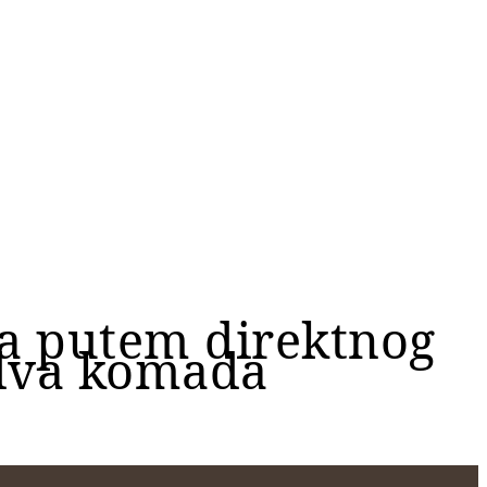
ča putem direktnog
 dva komada