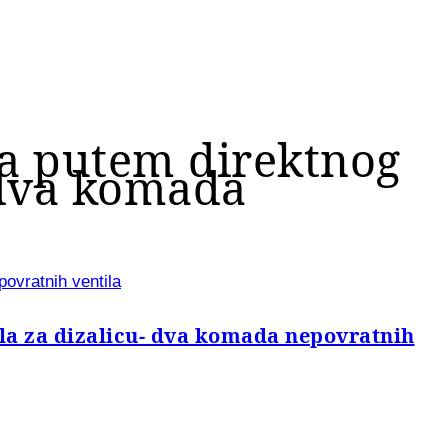
ča putem direktnog
 dva komada
ovratnih ventila
la za dizalicu- dva komada nepovratnih