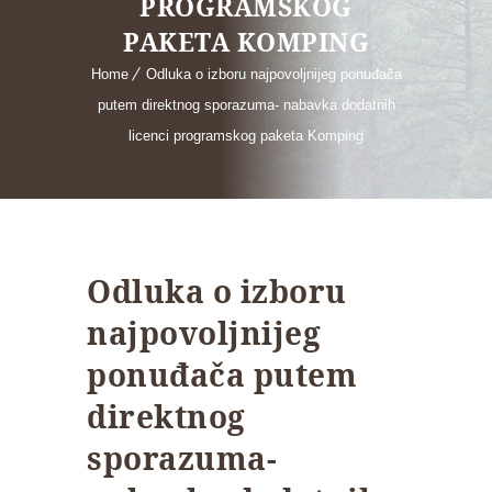
PROGRAMSKOG
PAKETA KOMPING
Home
Odluka o izboru najpovoljnijeg ponuđača
putem direktnog sporazuma- nabavka dodatnih
licenci programskog paketa Komping
Odluka o izboru
najpovoljnijeg
ponuđača putem
direktnog
sporazuma-