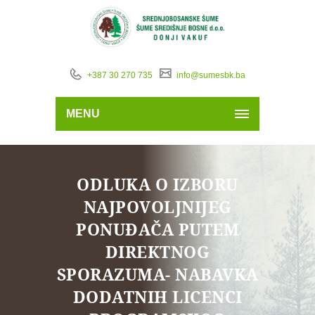
+387 30 270 735
info@sumesbk.ba
MENU
ODLUKA O IZBORU
NAJPOVOLJNIJEG
PONUĐAČA PUTEM
DIREKTNOG
SPORAZUMA- NABAVKA
DODATNIH LICENCI