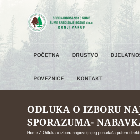
POČETNA
DRUSTVO
DJELATNO
POVEZNICE
KONTAKT
ODLUKA O IZBORU NA
SPORAZUMA- NABAVK
Home
Odluka o izboru najpovoljnijeg ponuđača putem dire