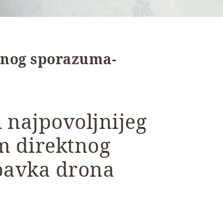
tnog sporazuma-
 najpovoljnijeg
m direktnog
bavka drona