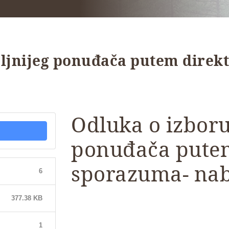
oljnijeg ponuđača putem direk
Odluka o izboru
ponuđača pute
sporazuma- na
6
377.38 KB
1