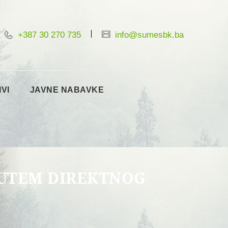
+387 30 270 735
info@sumesbk.ba
IVI
JAVNE NABAVKE
PUTEM DIREKTNOG