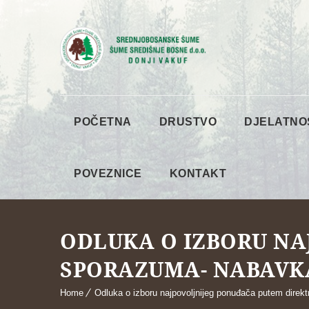
POČETNA
DRUSTVO
DJELATNO
POVEZNICE
KONTAKT
ODLUKA O IZBORU NA
SPORAZUMA- NABAVKA
Home
Odluka o izboru najpovoljnijeg ponuđača putem direktn