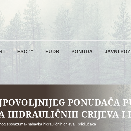
ST
FSC ™
EUDR
PONUDA
JAVNI POZ
JPOVOLJNIJEG PONUĐAČA 
 HIDRAULIČNIH CRIJEVA I 
og sporazuma- nabavka hidrauličnih crijeva i priključaka