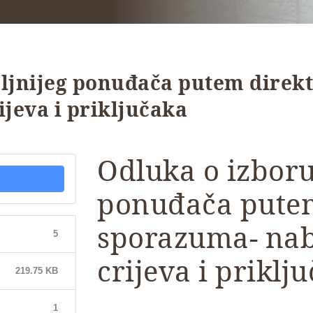
oljnijeg ponuđača putem direk
jeva i priključaka
Odluka o izboru
ponuđača pute
sporazuma- nab
5
crijeva i priklj
219.75 KB
1