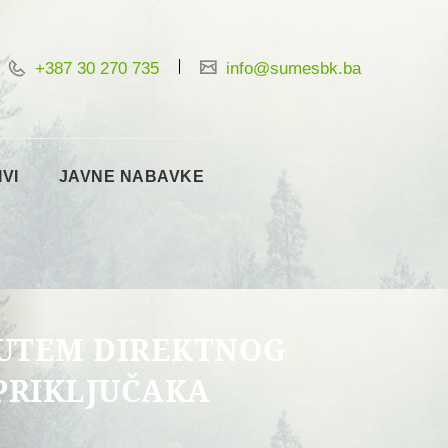
+387 30 270 735
info@sumesbk.ba
IVI
JAVNE NABAVKE
PUTEM DIREKTNOG
PRIKLJUČAKA