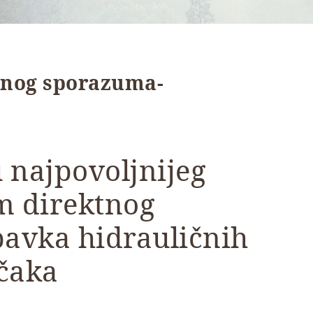
tnog sporazuma-
 najpovoljnijeg
m direktnog
avka hidrauličnih
učaka