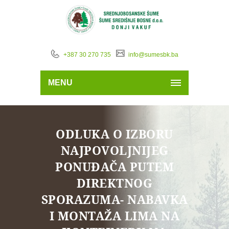
+387 30 270 735
info@sumesbk.ba
MENU
ODLUKA O IZBORU
NAJPOVOLJNIJEG
PONUĐAČA PUTEM
DIREKTNOG
SPORAZUMA- NABAVKA
I MONTAŽA LIMA NA