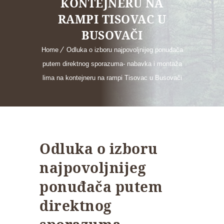
KONTEJNERU NA
RAMPI TISOVAC U
BUSOVAČI
Home
Odluka o izboru najpovoljnijeg ponuđača
putem direktnog sporazuma- nabavka i montaža
lima na kontejneru na rampi Tisovac u Busovači
Odluka o izboru
najpovoljnijeg
ponuđača putem
direktnog