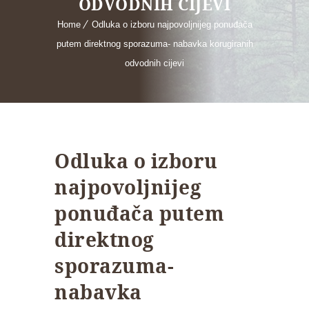
ODVODNIH CIJEVI
Home
Odluka o izboru najpovoljnijeg ponuđača
putem direktnog sporazuma- nabavka korugiranih
odvodnih cijevi
Odluka o izboru
najpovoljnijeg
ponuđača putem
direktnog
sporazuma-
nabavka