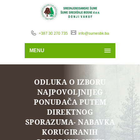
+387 30 270 735
info@sumesbk.ba
MENU
ODLUKA O IZBORU
NAJPOVOLJNIJEG
PONUĐAČA PUTEM
DIREKTNOG
SPORAZUMA- NABAVKA
KORUGIRANIH