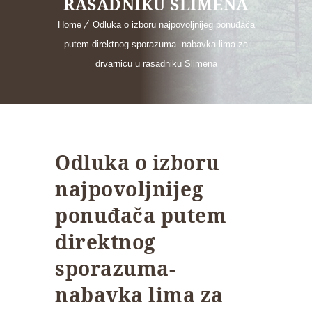
RASADNIKU SLIMENA
Home
Odluka o izboru najpovoljnijeg ponuđača
putem direktnog sporazuma- nabavka lima za
drvarnicu u rasadniku Slimena
Odluka o izboru
najpovoljnijeg
ponuđača putem
direktnog
sporazuma-
nabavka lima za