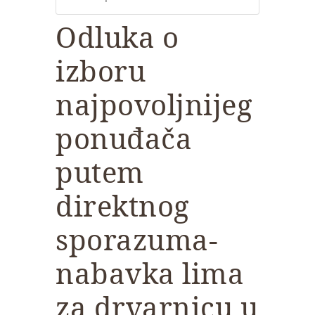
Odluka o
izboru
najpovoljnijeg
ponuđača
putem
direktnog
sporazuma-
nabavka lima
za drvarnicu u