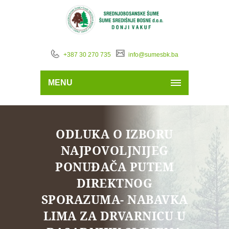
+387 30 270 735
info@sumesbk.ba
MENU
ODLUKA O IZBORU
NAJPOVOLJNIJEG
PONUĐAČA PUTEM
DIREKTNOG
SPORAZUMA- NABAVKA
LIMA ZA DRVARNICU U