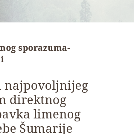
tnog sporazuma-
i
 najpovoljnijeg
m direktnog
bavka limenog
ebe Šumarije