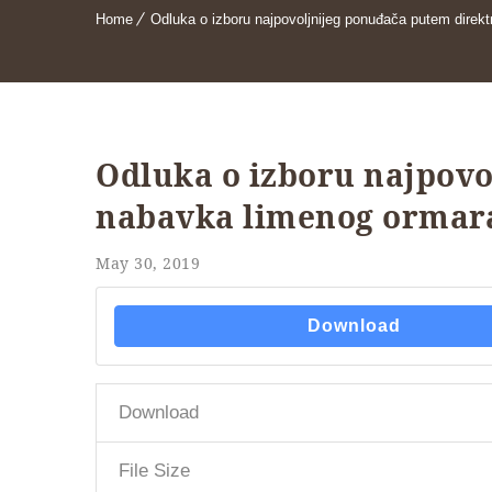
Home
Odluka o izboru najpovoljnijeg ponuđača putem direk
Odluka o izboru najpov
nabavka limenog ormara
May 30, 2019
Download
Download
File Size