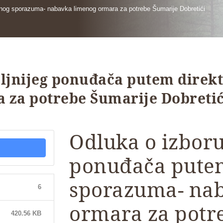
tnog sporazuma- nabavka limenog ormara za potrebe Šumarije Dobretići
oljnijeg ponuđača putem direk
 za potrebe Šumarije Dobretić
Odluka o izboru
ponuđača pute
sporazuma- na
6
ormara za potr
420.56 KB