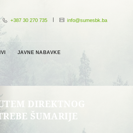
+387 30 270 735
info@sumesbk.ba
IVI
JAVNE NABAVKE
PUTEM DIREKTNOG
REBE ŠUMARIJE