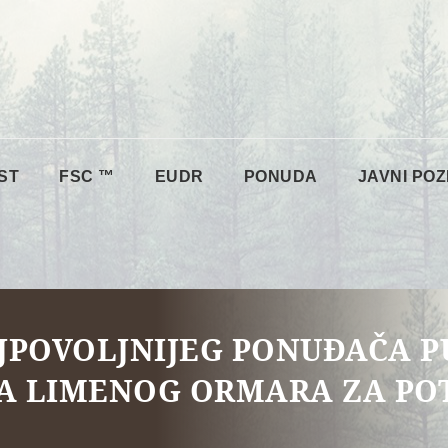
ST
FSC ™
EUDR
PONUDA
JAVNI POZ
JPOVOLJNIJEG PONUĐAČA 
A LIMENOG ORMARA ZA POT