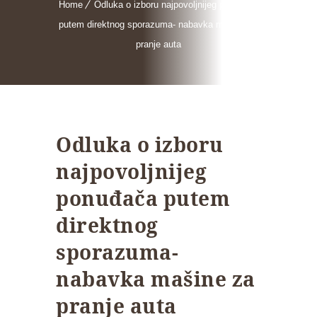
Home
Odluka o izboru najpovoljnijeg ponuđača
putem direktnog sporazuma- nabavka mašine za
pranje auta
Odluka o izboru
najpovoljnijeg
ponuđača putem
direktnog
sporazuma-
nabavka mašine za
pranje auta