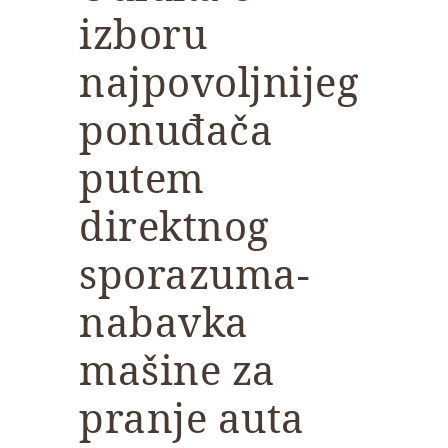
izboru
najpovoljnijeg
ponuđača
putem
direktnog
sporazuma-
nabavka
mašine za
pranje auta