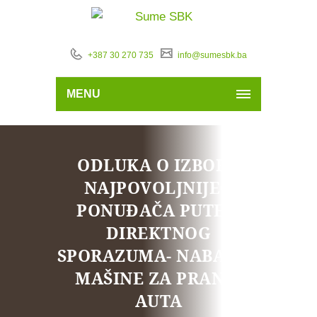
+387 30 270 735
info@sumesbk.ba
MENU
ODLUKA O IZBORU
NAJPOVOLJNIJEG
PONUĐAČA PUTEM
DIREKTNOG
SPORAZUMA- NABAVKA
MAŠINE ZA PRANJE
AUTA