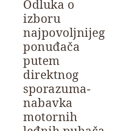
Odluka o
izboru
najpovoljnijeg
ponuđača
putem
direktnog
sporazuma-
nabavka
motornih
leđnih puhača