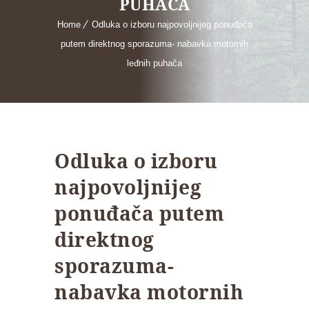
PUHAČA
Home
Odluka o izboru najpovoljnijeg ponuđača
putem direktnog sporazuma- nabavka motornih
leđnih puhača
Odluka o izboru
najpovoljnijeg
ponuđača putem
direktnog
sporazuma-
nabavka motornih