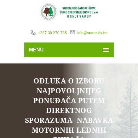
+387 30 270 735
info@sumesbk.ba
MENU
ODLUKA O IZBORU
NAJPOVOLJNIJEG
PONUĐAČA PUTEM
DIREKTNOG
SPORAZUMA- NABAVKA
MOTORNIH LEĐNIH