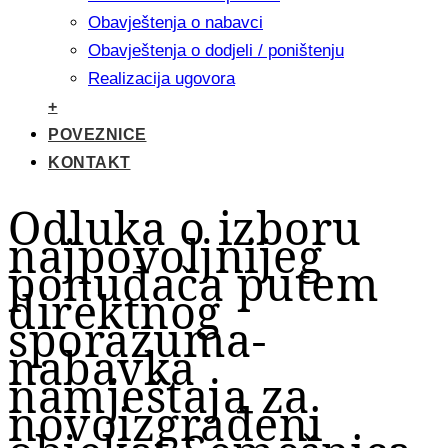
Obavještenja o nabavci
Obavještenja o dodjeli / poništenju
Realizacija ugovora
+
POVEZNICE
KONTAKT
Odluka o izboru
najpovoljnijeg
ponuđača putem
direktnog
sporazuma-
nabavka
namještaja za
novoizgrađeni