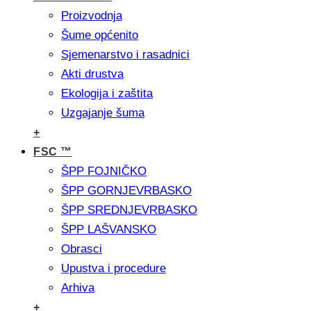
Proizvodnja
Šume općenito
Sjemenarstvo i rasadnici
Akti drustva
Ekologija i zaštita
Uzgajanje šuma
+
FSC ™
ŠPP FOJNIČKO
ŠPP GORNJEVRBASKO
ŠPP SREDNJEVRBASKO
ŠPP LAŠVANSKO
Obrasci
Upustva i procedure
Arhiva
+