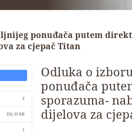
oljnijeg ponuđača putem direk
ova za cjepač Titan
Odluka o izboru
ponuđača pute
sporazuma- nab
2
dijelova za cjep
231.33 KB
1