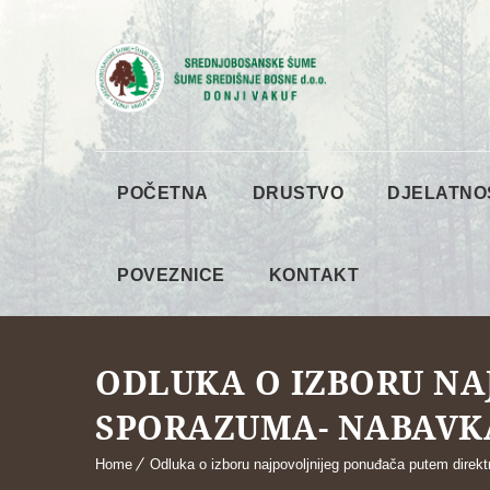
POČETNA
DRUSTVO
DJELATNO
POVEZNICE
KONTAKT
ODLUKA O IZBORU NA
SPORAZUMA- NABAVKA
Home
Odluka o izboru najpovoljnijeg ponuđača putem direk