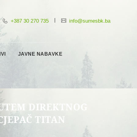
+387 30 270 735
info@sumesbk.ba
IVI
JAVNE NABAVKE
PUTEM DIREKTNOG
CJEPAČ TITAN