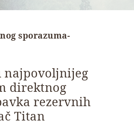
tnog sporazuma-
 najpovoljnijeg
m direktnog
avka rezervnih
ač Titan