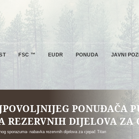
ST
FSC ™
EUDR
PONUDA
JAVNI POZ
JPOVOLJNIJEG PONUĐAČA 
 REZERVNIH DIJELOVA ZA 
tnog sporazuma- nabavka rezervnih dijelova za cjepač Titan