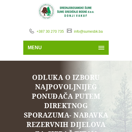
+387 30 270 735
info@sumesbk.ba
MENU
ODLUKA O IZBORU
NAJPOVOLJNIJEG
PONUĐAČA PUTEM
DIREKTNOG
SPORAZUMA- NABAVKA
REZERVNIH DIJELOVA