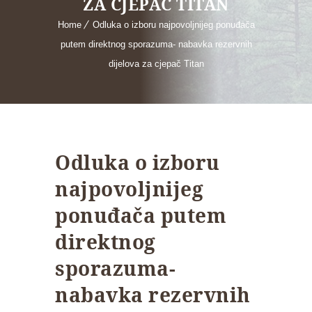
ZA CJEPAČ TITAN
Home
Odluka o izboru najpovoljnijeg ponuđača
putem direktnog sporazuma- nabavka rezervnih
dijelova za cjepač Titan
Odluka o izboru
najpovoljnijeg
ponuđača putem
direktnog
sporazuma-
nabavka rezervnih