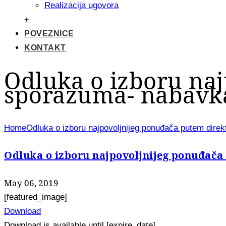
Realizacija ugovora
+
POVEZNICE
KONTAKT
Odluka o izboru na
sporazuma- nabavka
Home
Odluka o izboru najpovoljnijeg ponuđača putem dire
Odluka o izboru najpovoljnijeg ponuđača
May 06, 2019
[featured_image]
Download
Download is available until [expire_date]