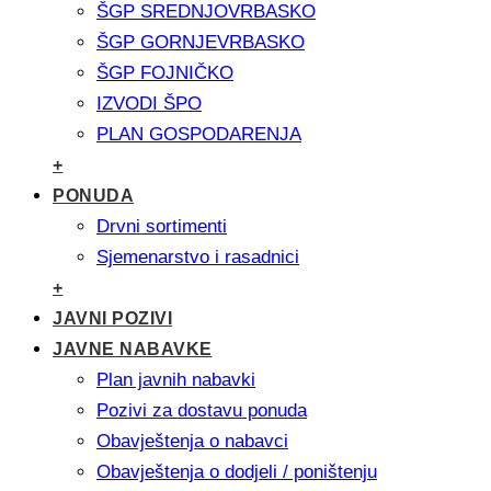
ŠGP SREDNJOVRBASKO
ŠGP GORNJEVRBASKO
ŠGP FOJNIČKO
IZVODI ŠPO
PLAN GOSPODARENJA
+
PONUDA
Drvni sortimenti
Sjemenarstvo i rasadnici
+
JAVNI POZIVI
JAVNE NABAVKE
Plan javnih nabavki
Pozivi za dostavu ponuda
Obavještenja o nabavci
Obavještenja o dodjeli / poništenju