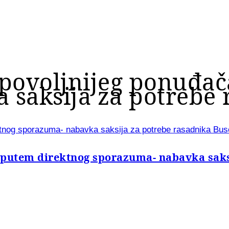
jpovoljnijeg ponuđa
 saksija za potrebe
ktnog sporazuma- nabavka saksija za potrebe rasadnika Bu
 putem direktnog sporazuma- nabavka saks