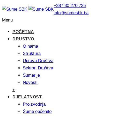
+387 30 270 735
info@sumesbk.ba
Menu
POČETNA
DRUSTVO
O nama
Struktura
Uprava Društva
Sektori Društva
Šumarije
Novosti
+
DJELATNOST
Proizvodnja
Šume općenito