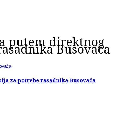
ča putem direktnog
 rasadnika Busovača
sovača
ija za potrebe rasadnika Busovača