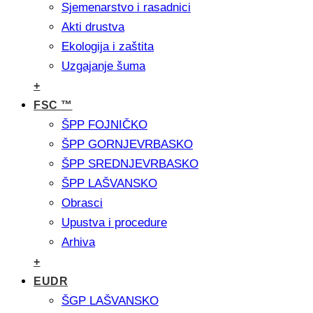
Sjemenarstvo i rasadnici
Akti drustva
Ekologija i zaštita
Uzgajanje šuma
+
FSC ™
ŠPP FOJNIČKO
ŠPP GORNJEVRBASKO
ŠPP SREDNJEVRBASKO
ŠPP LAŠVANSKO
Obrasci
Upustva i procedure
Arhiva
+
EUDR
ŠGP LAŠVANSKO