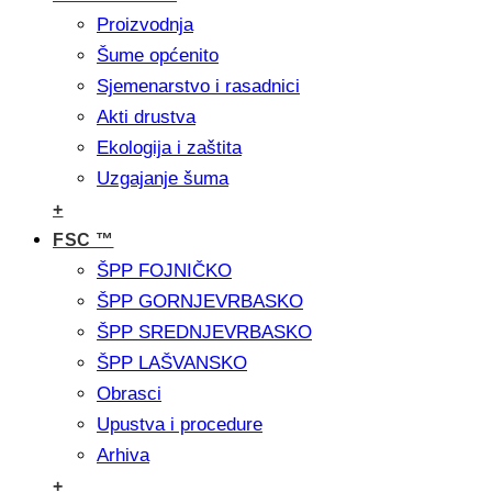
Proizvodnja
Šume općenito
Sjemenarstvo i rasadnici
Akti drustva
Ekologija i zaštita
Uzgajanje šuma
+
FSC ™
ŠPP FOJNIČKO
ŠPP GORNJEVRBASKO
ŠPP SREDNJEVRBASKO
ŠPP LAŠVANSKO
Obrasci
Upustva i procedure
Arhiva
+