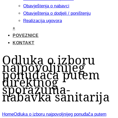
Obavještenja o nabavci
Obavještenja o dodjeli / poništenju
Realizacija ugovora
+
POVEZNICE
KONTAKT
Odluka o izboru
najpovoljnijeg
ponuđača putem
direktnog
sporazuma-
nabavka sanitarija
Home
Odluka o izboru najpovoljnijeg ponuđača putem