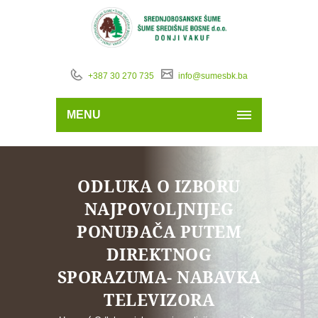
+387 30 270 735
info@sumesbk.ba
MENU
ODLUKA O IZBORU
NAJPOVOLJNIJEG
PONUĐAČA PUTEM
DIREKTNOG
SPORAZUMA- NABAVKA
TELEVIZORA