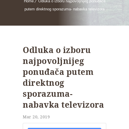
Home
Odluka o izboru najpovoljnijeg ponuđača
putem direktnog sporazuma- nabavka televizora
Odluka o izboru
najpovoljnijeg
ponuđača putem
direktnog
sporazuma-
nabavka televizora
Mar 20, 2019