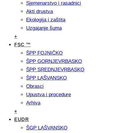
Sjemenarstvo i rasadnici
Akti drustva
Ekologija i zaštita
Uzgajanje šuma
+
FSC ™
ŠPP FOJNIČKO
ŠPP GORNJEVRBASKO
ŠPP SREDNJEVRBASKO
ŠPP LAŠVANSKO
Obrasci
Upustva i procedure
Arhiva
+
EUDR
ŠGP LAŠVANSKO