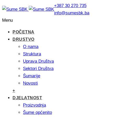
+387 30 270 735
info@sumesbk.ba
Menu
POČETNA
DRUSTVO
O nama
Struktura
Uprava Društva
Sektori Društva
Šumarije
Novosti
+
DJELATNOST
Proizvodnja
Šume općenito