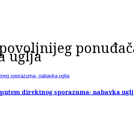
jpovoljnijeg ponuđa
 uglja
ktnog sporazuma- nabavka uglja
 putem direktnog sporazuma- nabavka uglj