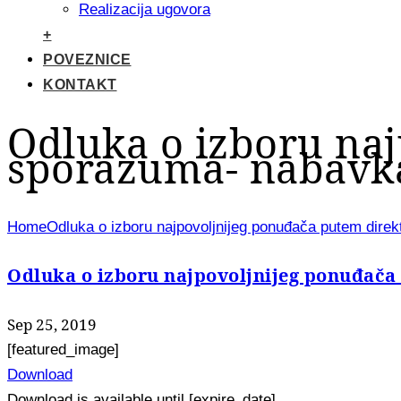
Realizacija ugovora
+
POVEZNICE
KONTAKT
Odluka o izboru na
sporazuma- nabavka
Home
Odluka o izboru najpovoljnijeg ponuđača putem dire
Odluka o izboru najpovoljnijeg ponuđača
Sep 25, 2019
[featured_image]
Download
Download is available until [expire_date]