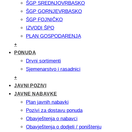
ŠGP SREDNJOVRBASKO
ŠGP GORNJEVRBASKO
ŠGP FOJNIČKO
IZVODI ŠPO
PLAN GOSPODARENJA
+
PONUDA
Drvni sortimenti
Sjemenarstvo i rasadnici
+
JAVNI POZIVI
JAVNE NABAVKE
Plan javnih nabavki
Pozivi za dostavu ponuda
Obavještenja o nabavci
Obavještenja o dodjeli / poništenju