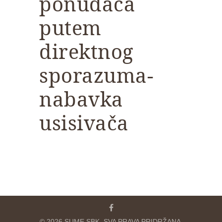
ponuđača
putem
direktnog
sporazuma-
nabavka
usisivača
© 2026 SUME SBK. SVA PRAVA PRIDRŽANA.