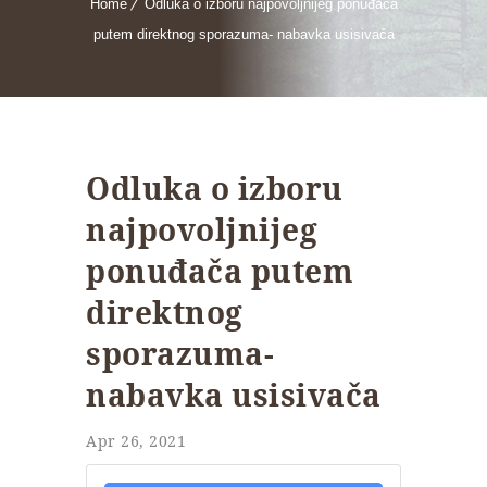
Home
Odluka o izboru najpovoljnijeg ponuđača
putem direktnog sporazuma- nabavka usisivača
Odluka o izboru
najpovoljnijeg
ponuđača putem
direktnog
sporazuma-
nabavka usisivača
Apr 26, 2021