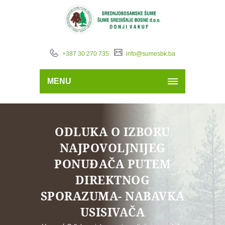
+387 30 270 735
info@sumesbk.ba
MENU
ODLUKA O IZBORU
NAJPOVOLJNIJEG
PONUĐAČA PUTEM
DIREKTNOG
SPORAZUMA- NABAVKA
USISIVAČA