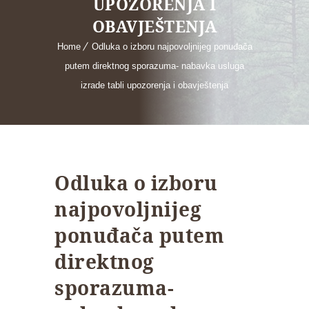
UPOZORENJA I
OBAVJEŠTENJA
Home
Odluka o izboru najpovoljnijeg ponuđača
putem direktnog sporazuma- nabavka usluga
izrade tabli upozorenja i obavještenja
Odluka o izboru
najpovoljnijeg
ponuđača putem
direktnog
sporazuma-