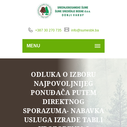
+387 30 270 735
info@sumesbk.ba
MENU
ODLUKA O IZBORU
NAJPOVOLJNIJEG
PONUĐAČA PUTEM
DIREKTNOG
SPORAZUMA- NABAVKA
USLUGA IZRADE TABLI