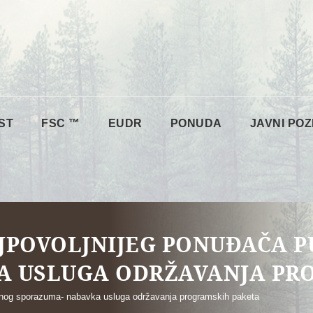
ST
FSC ™
EUDR
PONUDA
JAVNI POZ
JPOVOLJNIJEG PONUĐAČA 
A USLUGA ODRŽAVANJA PR
ktnog sporazuma- nabavka usluga održavanja programskih paketa