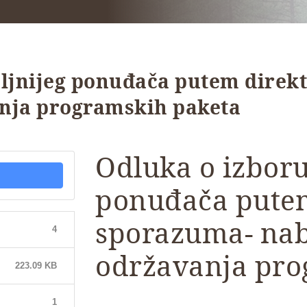
oljnijeg ponuđača putem direk
nja programskih paketa
Odluka o izboru
ponuđača pute
sporazuma- nab
4
održavanja pro
223.09 KB
1