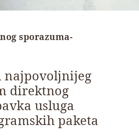
tnog sporazuma-
 najpovoljnijeg
m direktnog
avka usluga
gramskih paketa