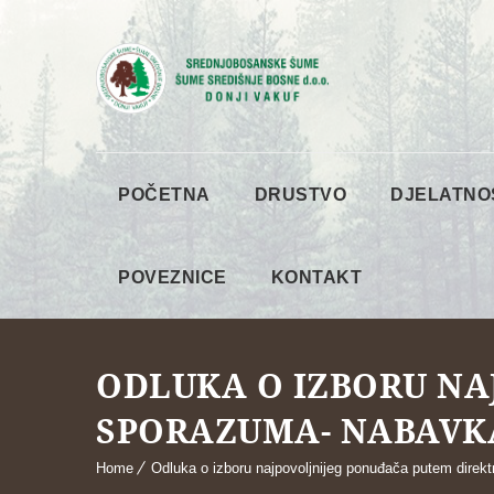
POČETNA
DRUSTVO
DJELATNO
POVEZNICE
KONTAKT
ODLUKA O IZBORU NA
SPORAZUMA- NABAVK
Home
Odluka o izboru najpovoljnijeg ponuđača putem dire