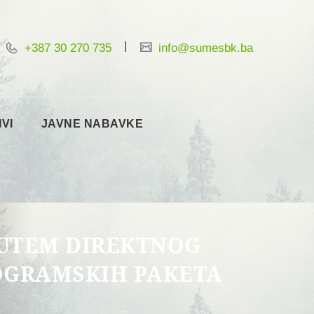
+387 30 270 735
info@sumesbk.ba
IVI
JAVNE NABAVKE
PUTEM DIREKTNOG
OGRAMSKIH PAKETA