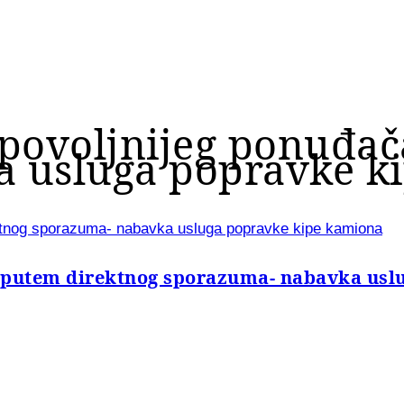
jpovoljnijeg ponuđa
 usluga popravke k
ektnog sporazuma- nabavka usluga popravke kipe kamiona
a putem direktnog sporazuma- nabavka usl