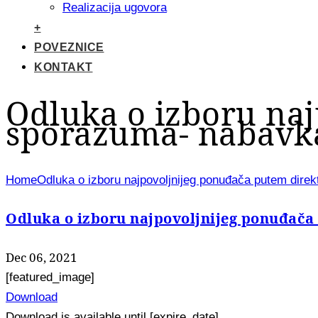
Realizacija ugovora
+
POVEZNICE
KONTAKT
Odluka o izboru na
sporazuma- nabavka
Home
Odluka o izboru najpovoljnijeg ponuđača putem dir
Odluka o izboru najpovoljnijeg ponuđač
Dec 06, 2021
[featured_image]
Download
Download is available until [expire_date]