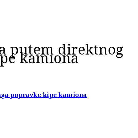
ča putem direktnog
ipe kamiona
uga popravke kipe kamiona