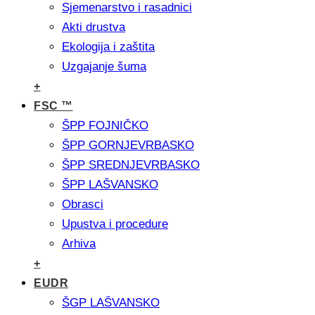
Sjemenarstvo i rasadnici
Akti drustva
Ekologija i zaštita
Uzgajanje šuma
+
FSC ™
ŠPP FOJNIČKO
ŠPP GORNJEVRBASKO
ŠPP SREDNJEVRBASKO
ŠPP LAŠVANSKO
Obrasci
Upustva i procedure
Arhiva
+
EUDR
ŠGP LAŠVANSKO