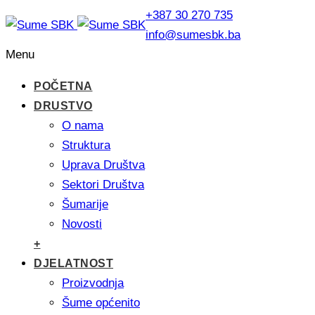
+387 30 270 735
info@sumesbk.ba
Menu
POČETNA
DRUSTVO
O nama
Struktura
Uprava Društva
Sektori Društva
Šumarije
Novosti
+
DJELATNOST
Proizvodnja
Šume općenito