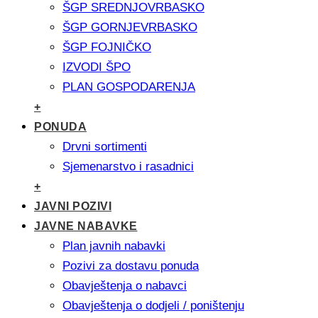
ŠGP SREDNJOVRBASKO
ŠGP GORNJEVRBASKO
ŠGP FOJNIČKO
IZVODI ŠPO
PLAN GOSPODARENJA
+
PONUDA
Drvni sortimenti
Sjemenarstvo i rasadnici
+
JAVNI POZIVI
JAVNE NABAVKE
Plan javnih nabavki
Pozivi za dostavu ponuda
Obavještenja o nabavci
Obavještenja o dodjeli / poništenju