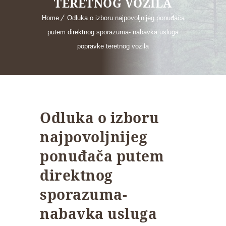
TERETNOG VOZILA
Home
Odluka o izboru najpovoljnijeg ponuđača
putem direktnog sporazuma- nabavka usluga
popravke teretnog vozila
Odluka o izboru
najpovoljnijeg
ponuđača putem
direktnog
sporazuma-
nabavka usluga