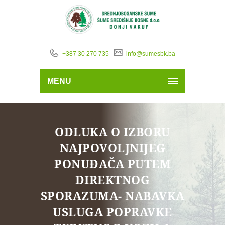
+387 30 270 735
info@sumesbk.ba
MENU
ODLUKA O IZBORU
NAJPOVOLJNIJEG
PONUĐAČA PUTEM
DIREKTNOG
SPORAZUMA- NABAVKA
USLUGA POPRAVKE