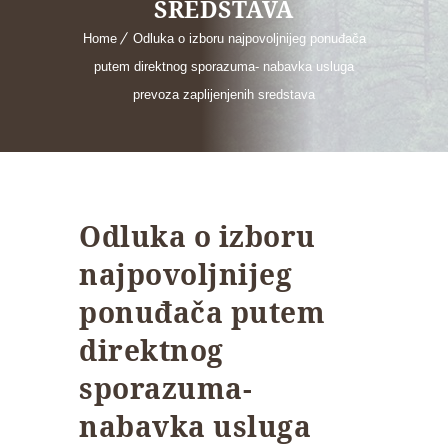
SREDSTAVA
Home
Odluka o izboru najpovoljnijeg ponuđača
putem direktnog sporazuma- nabavka usluga
prevoza zaplijenjenih sredstava
Odluka o izboru
najpovoljnijeg
ponuđača putem
direktnog
sporazuma-
nabavka usluga