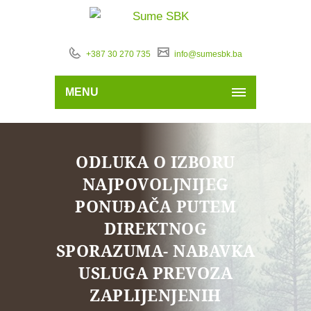
+387 30 270 735
info@sumesbk.ba
MENU
ODLUKA O IZBORU
NAJPOVOLJNIJEG
PONUĐAČA PUTEM
DIREKTNOG
SPORAZUMA- NABAVKA
USLUGA PREVOZA
ZAPLIJENJENIH