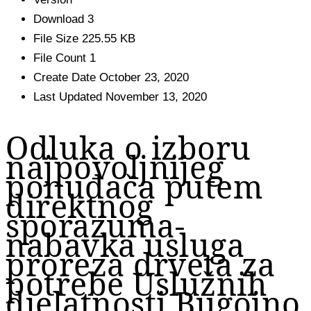
Download
3
File Size
225.55 KB
File Count
1
Create Date
October 23, 2020
Last Updated
November 13, 2020
Odluka o izboru
najpovoljnijeg
ponuđača putem
direktnog
sporazuma-
nabavka usluga
proreza drveta za
potrebe Uslužnih
djelatnosti Bugojno