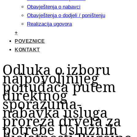
Obavještenja o nabavci
Obavještenja o dodjeli / poništenju
Realizacija ugovora
+
POVEZNICE
KONTAKT
Odluka o izboru
najpovoljnijeg
ponuđača putem
direktnog
sporazuma-
nabavka usluga
proreza drveta za
potrebe Uslužnih