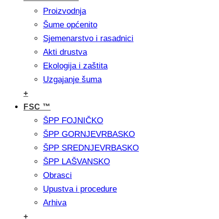
Proizvodnja
Šume općenito
Sjemenarstvo i rasadnici
Akti drustva
Ekologija i zaštita
Uzgajanje šuma
+
FSC ™
ŠPP FOJNIČKO
ŠPP GORNJEVRBASKO
ŠPP SREDNJEVRBASKO
ŠPP LAŠVANSKO
Obrasci
Upustva i procedure
Arhiva
+